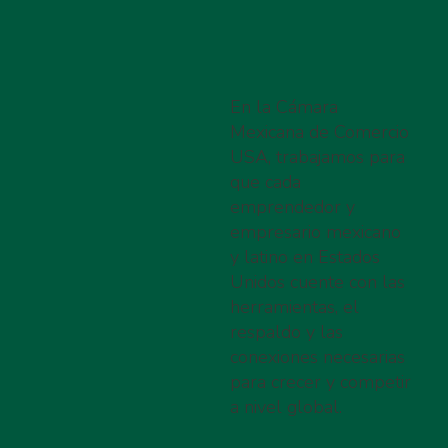
En la Cámara
Mexicana de Comercio
USA, trabajamos para
que cada
emprendedor y
empresario mexicano
y latino en Estados
Unidos cuente con las
herramientas, el
respaldo y las
conexiones necesarias
para crecer y competir
a nivel global.