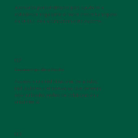
Asesorías personalizadas para ayudarte a
establecer, regularizar o hacer crecer tu negocio
en EE.UU., con acompañamiento experto.
02
Conexiones que Abren Puertas
Acceso a una red binacional de aliados,
instituciones y empresarios que generan
oportunidades reales de colaboración y
crecimiento.
03