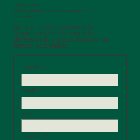
+1 805 624 8743
aestrada@camaradecomerciomexicanausa.com
Los Angeles, CA
Juntos transformamos la
economía, celebramos la
diversidad, y construimos un
futuro sostenible.
Nombre
*
Apellido
*
Email
*
Teléfono
*