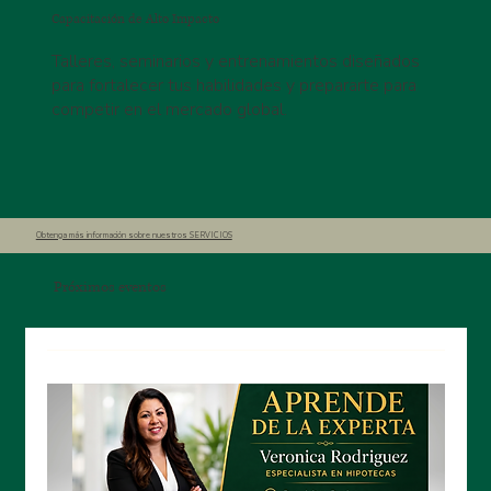
Capacitación de Alto Impacto
Talleres, seminarios y entrenamientos diseñados
para fortalecer tus habilidades y prepararte para
competir en el mercado global.
Obtenga más información sobre nuestros SERVICIOS
Próximos eventos