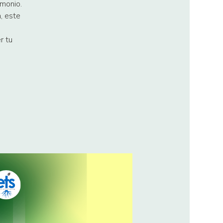
imonio.
n, este
r tu