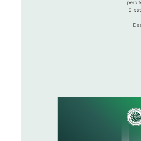
pero f
Si est
Des