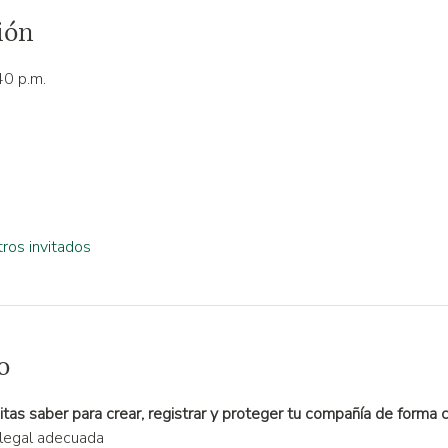
ión
40 p.m.
ros invitados
o
tas saber para crear, registrar y proteger tu compañía de forma c
 legal adecuada