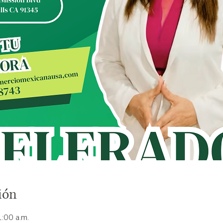
ión
:00 a.m.