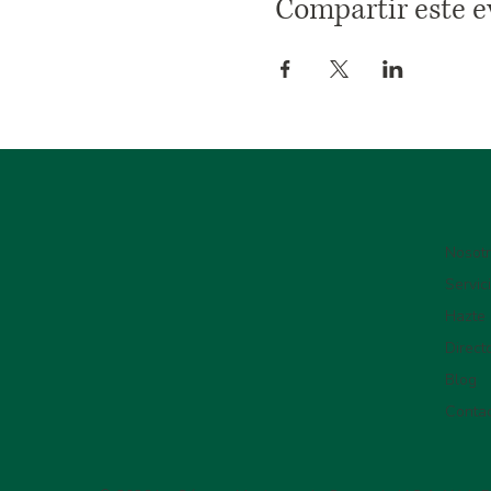
Compartir este e
Nosot
Servic
Hazte
Direct
Blog
Conta