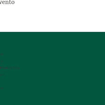
vento
ros
ios
 Miembro Hoy
orio
cto