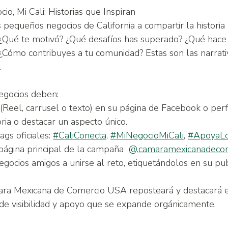
o, Mi Cali: Historias que Inspiran
 pequeños negocios de California a compartir la historia 
Qué te motivó? ¿Qué desafíos has superado? ¿Qué hace e
 ¿Cómo contribuyes a tu comunidad? Estas son las narrati
.
negocios deben:
t (Reel, carrusel o texto) en su página de Facebook o perf
toria o destacar un aspecto único.
ags oficiales: 
#CaliConecta
, 
#MiNegocioMiCali
, 
#ApoyaL
a página principal de la campaña  
@.camaramexicanadeco
3 negocios amigos a unirse al reto, etiquetándolos en su pub
ra Mexicana de Comercio USA reposteará y destacará est
de visibilidad y apoyo que se expande orgánicamente.