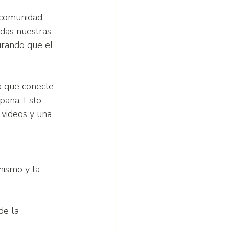
 comunidad 
das nuestras 
urando que el 
ra que conecte 
pana. Esto 
 videos y una 
mismo y la 
e la   