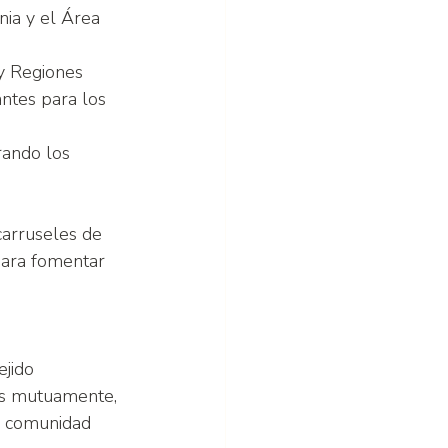
nia y el Área 
y Regiones 
ntes para los 
rando los 
carruseles de 
para fomentar 
jido 
nos mutuamente, 
a comunidad 