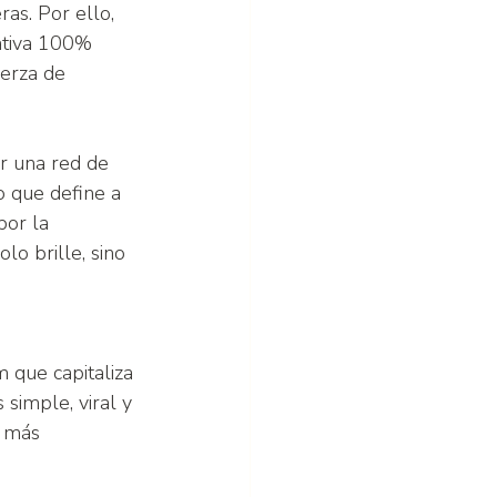
as. Por ello, 
iativa 100% 
uerza de 
er una red de 
o que define a 
por la 
o brille, sino 
 que capitaliza 
 simple, viral y 
o más 