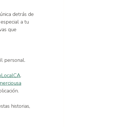
única detrás de 
special a tu 
vas que 
il personal.
oLocalCA
.
merciousa
licación.
as historias, 