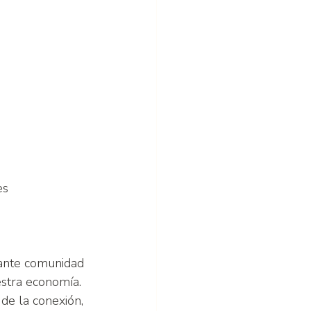
es
brante comunidad 
stra economía. 
e la conexión, 