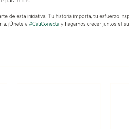
te para todos.
te de esta iniciativa. Tu historia importa, tu esfuerzo insp
nia. ¡Únete a 
#CaliConecta
 y hagamos crecer juntos el s