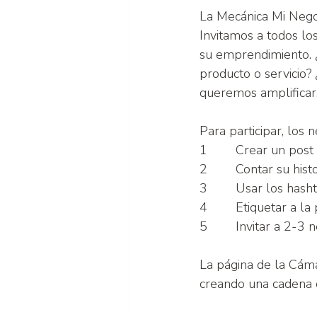
La Mecánica Mi Negoci
Invitamos a todos los
su emprendimiento. ¿
producto o servicio?
queremos amplificar
Para participar, los 
1        Crear un pos
2        Contar su his
3        Usar los hasht
4        Etiquetar a l
5        Invitar a 2-
La página de la Cáma
creando una cadena 